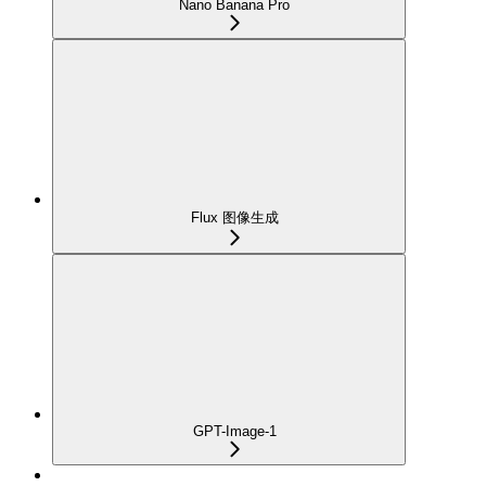
Nano Banana Pro
Flux 图像生成
GPT-Image-1