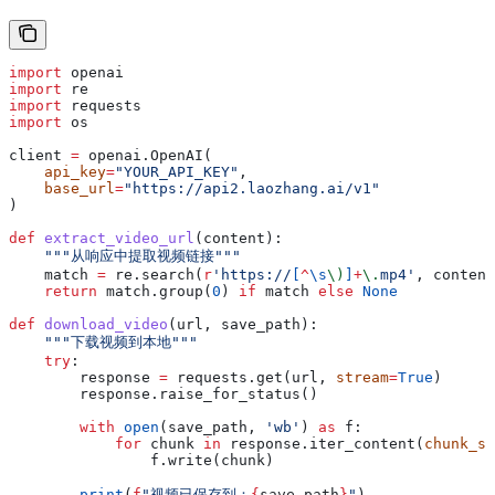
import
 openai
import
 re
import
 requests
import
 os
client 
=
 openai.OpenAI(
    api_key
=
"YOUR_API_KEY"
,
    base_url
=
"https://api2.laozhang.ai/v1"
)
def
 extract_video_url
(
content
):
    """从响应中提取视频链接"""
    match 
=
 re.search(
r
'https://
[
^
\s
\)
]
+
\.
mp4'
, content
    return
 match.group(
0
) 
if
 match 
else
 None
def
 download_video
(
url
, 
save_path
):
    """下载视频到本地"""
    try
:
        response 
=
 requests.get(url, 
stream
=
True
)
        response.raise_for_status()
        with
 open
(save_path, 
'wb'
) 
as
 f:
            for
 chunk 
in
 response.iter_content(
chunk_si
                f.write(chunk)
        print
(
f
"视频已保存到：
{
save_path
}
"
)