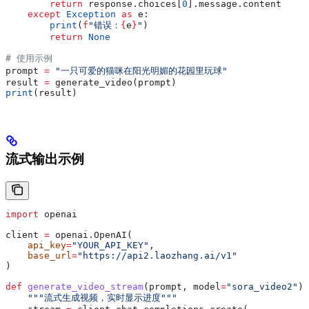
        return
 response.choices[
0
].message.content
    except
 Exception
 as
 e:
        print
(
f
"错误：
{
e
}
"
)
        return
 None
# 使用示例
prompt 
=
 "一只可爱的猫咪在阳光明媚的花园里玩球"
result 
=
 generate_video(prompt)
print
(result)
流式输出示例
import
 openai
client 
=
 openai.OpenAI(
    api_key
=
"YOUR_API_KEY"
,
    base_url
=
"https://api2.laozhang.ai/v1"
)
def
 generate_video_stream
(
prompt
, 
model
=
"sora_video2"
):
    """流式生成视频，实时显示进度"""