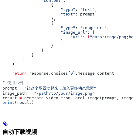
                "content"
: [
                    {
                        "type"
: 
"text"
,
                        "text"
: prompt
                    },
                    {
                        "type"
: 
"image_url"
,
                        "image_url"
: {
                            "url"
: 
f
"data:image/png;bas
                        }
                    }
                ]
            }
        ]
    )
    return
 response.choices[
0
].message.content
# 使用示例
prompt 
=
 "让这个场景动起来，加入更多动态元素"
image_path 
=
 "/path/to/your/image.png"
result 
=
 generate_video_from_local_image(prompt, image_
print
(result)
自动下载视频