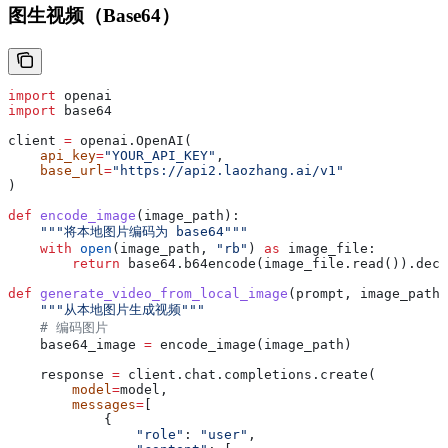
图生视频（Base64）
import
 openai
import
 base64
client 
=
 openai.OpenAI(
    api_key
=
"YOUR_API_KEY"
,
    base_url
=
"https://api2.laozhang.ai/v1"
)
def
 encode_image
(
image_path
):
    """将本地图片编码为 base64"""
    with
 open
(image_path, 
"rb"
) 
as
 image_file:
        return
 base64.b64encode(image_file.read()).deco
def
 generate_video_from_local_image
(
prompt
, 
image_path
,
    """从本地图片生成视频"""
    # 编码图片
    base64_image 
=
 encode_image(image_path)
    response 
=
 client.chat.completions.create(
        model
=
model,
        messages
=
[
            {
                "role"
: 
"user"
,