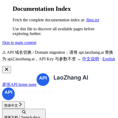
Documentation Index
Fetch the complete documentation index at:
/llms.txt
Use this file to discover all available pages before
exploring further.
Skip to main content
⚠️ API 域名切换 / Domain migration：请将 api.laozhang.ai 替换
为 api2.laozhang.ai，API Key 与参数不变 →
中文说明
·
English
老张API
home page
简体中文
搜索文档 / Search docs...