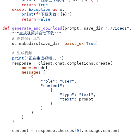
        return
 True
    except
 Exception
 as
 e:
        print
(
f
"下载失败：
{
e
}
"
)
        return
 False
def
 generate_and_download
(
prompt
, 
save_dir
=
"./videos"
, 
    """生成视频并自动下载"""
    # 创建保存目录
    os.makedirs(save_dir, 
exist_ok
=
True
)
    # 生成视频
    print
(
"正在生成视频..."
)
    response 
=
 client.chat.completions.create(
        model
=
model,
        messages
=
[
            {
                "role"
: 
"user"
,
                "content"
: [
                    {
                        "type"
: 
"text"
,
                        "text"
: prompt
                    }
                ]
            }
        ]
    )
    content 
=
 response.choices[
0
].message.content