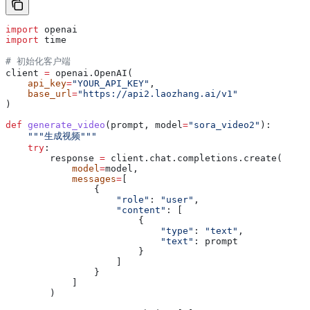
import
 openai
import
 time
# 初始化客户端
client 
=
 openai.OpenAI(
    api_key
=
"YOUR_API_KEY"
,
    base_url
=
"https://api2.laozhang.ai/v1"
)
def
 generate_video
(
prompt
, 
model
=
"sora_video2"
):
    """生成视频"""
    try
:
        response 
=
 client.chat.completions.create(
            model
=
model,
            messages
=
[
                {
                    "role"
: 
"user"
,
                    "content"
: [
                        {
                            "type"
: 
"text"
,
                            "text"
: prompt
                        }
                    ]
                }
            ]
        )