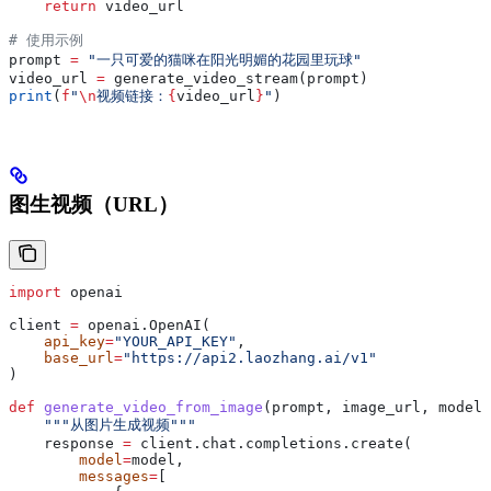
    return
 video_url
# 使用示例
prompt 
=
 "一只可爱的猫咪在阳光明媚的花园里玩球"
video_url 
=
 generate_video_stream(prompt)
print
(
f
"
\n
视频链接：
{
video_url
}
"
)
图生视频（URL）
import
 openai
client 
=
 openai.OpenAI(
    api_key
=
"YOUR_API_KEY"
,
    base_url
=
"https://api2.laozhang.ai/v1"
)
def
 generate_video_from_image
(
prompt
, 
image_url
, 
model
=
    """从图片生成视频"""
    response 
=
 client.chat.completions.create(
        model
=
model,
        messages
=
[