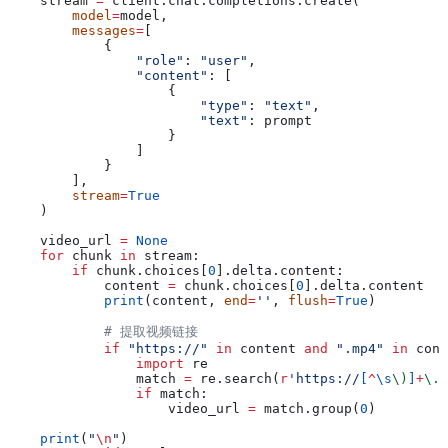
    stream 
=
 client.chat.completions.create(
        model
=
model,
        messages
=
[
            {
                "role"
: 
"user"
,
                "content"
: [
                    {
                        "type"
: 
"text"
,
                        "text"
: prompt
                    }
                ]
            }
        ],
        stream
=
True
    )
    video_url 
=
 None
    for
 chunk 
in
 stream:
        if
 chunk.choices[
0
].delta.content:
            content 
=
 chunk.choices[
0
].delta.content
            print
(content, 
end
=
''
, 
flush
=
True
)
            # 提取视频链接
            if
 "https://"
 in
 content 
and
 ".mp4"
 in
 cont
                import
 re
                match 
=
 re.search(
r
'https://
[
^
\s
\)
]
+
\.
m
                if
 match:
                    video_url 
=
 match.group(
0
)
    print
(
"
\n
"
)