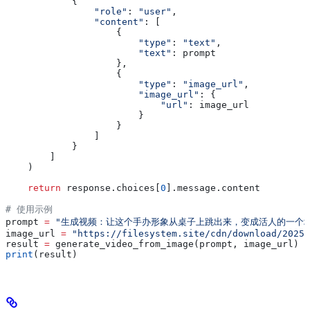
            {
                "role"
: 
"user"
,
                "content"
: [
                    {
                        "type"
: 
"text"
,
                        "text"
: prompt
                    },
                    {
                        "type"
: 
"image_url"
,
                        "image_url"
: {
                            "url"
: image_url
                        }
                    }
                ]
            }
        ]
    )
    return
 response.choices[
0
].message.content
# 使用示例
prompt 
=
 "生成视频：让这个手办形象从桌子上跳出来，变成活人的一个场
image_url 
=
 "https://filesystem.site/cdn/download/20250
result 
=
 generate_video_from_image(prompt, image_url)
print
(result)