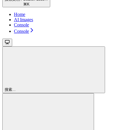
⌘
K
Home
AI Images
Console
Console
搜索...