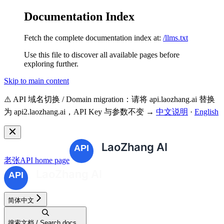
Documentation Index
Fetch the complete documentation index at:
/llms.txt
Use this file to discover all available pages before
exploring further.
Skip to main content
⚠️ API 域名切换 / Domain migration：请将 api.laozhang.ai 替换
为 api2.laozhang.ai，API Key 与参数不变 →
中文说明
·
English
老张API
home page
简体中文
搜索文档 / Search docs...