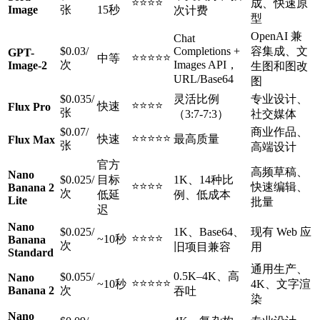
⭐⭐⭐⭐
成、快速原
Image
张
15秒
次计费
型
OpenAI 兼
Chat
$0.03/
Completions +
容集成、文
GPT-
⭐⭐⭐⭐⭐
中等
次
Images API，
Image-2
生图和图改
URL/Base64
图
$0.035/
灵活比例
专业设计、
⭐⭐⭐⭐
快速
Flux Pro
张
（3:7-7:3）
社交媒体
$0.07/
商业作品、
⭐⭐⭐⭐⭐
快速
最高质量
Flux Max
张
高端设计
官方
高频草稿、
Nano
$0.025/
目标
1K、14种比
⭐⭐⭐⭐
快速编辑、
Banana 2
次
低延
例、低成本
Lite
批量
迟
Nano
$0.025/
1K、Base64、
现有 Web 应
⭐⭐⭐⭐
~10秒
Banana
次
旧项目兼容
用
Standard
通用生产、
0.5K–4K、高
$0.055/
Nano
⭐⭐⭐⭐⭐
~10秒
4K、文字渲
Banana 2
次
吞吐
染
Nano